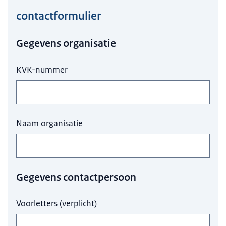
contactformulier
Hier niets invullen a.u.b.
Gegevens organisatie
KVK-nummer
Naam organisatie
Gegevens contactpersoon
Voorletters
(
verplicht
)