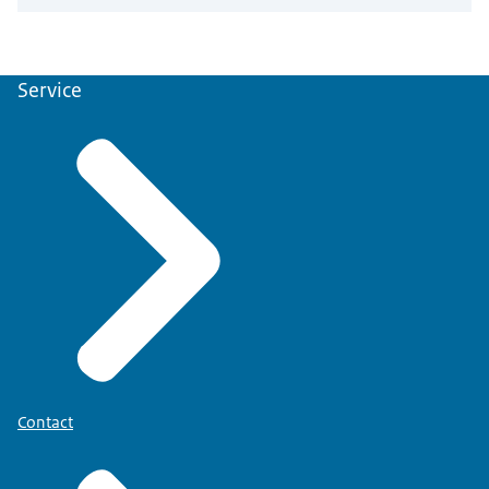
op
cibg.nl/privacy
.
Omgaan met persoonsgegevens in
bij melden op
Service
toetredingzorgaanbieders.nl
Wilt u meer weten over hoe we omgaan met uw
gegevens bij het invullen van uw gegevens in de
applicatie, kijk dan
op
toetredingzorgaanbieders.nl/privacy
.
Contact