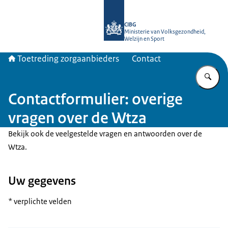
Naar de homepage van Toetreding z
CIBG
Ministerie van Volksgezondheid,
Welzijn en Sport
Toetreding zorgaanbieders
Contact
Vu
Contactformulier: overige
vragen over de Wtza
Bekijk ook de veelgestelde vragen en antwoorden over de
Wtza.
Uw gegevens
* verplichte velden