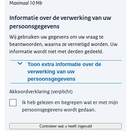
Maximaal 10 Mb
Informatie over de verwerking van uw
persoonsgegevens
Wij gebruiken uw gegevens om uw vraag te
beantwoorden, waarna ze vernietigd worden. Uw
informatie wordt niet met derden gedeeld.
Toon extra informatie over de
verwerking van uw
persoonsgegevens
Als u een vraag stelt aan Toetreding
Akkoordverklaring
(
verplicht
)
zorgaanbieders, slaan wij de persoonsgegevens
op. Wij gebruiken deze gegevens alleen om uw
Ik heb gelezen en begrepen wat er met mijn
persoonsgegevens wordt gedaan.
vraag te beantwoorden en om u te kunnen
bereiken. Wilt u meer weten over de verwerking
van uw persoonsgegevens kijk dan
Controleer wat u heeft ingevuld