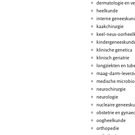
dermatologie en ve
heelkunde
interne geneeskun
kaakchirurgie
keel-neus-oorheel
kindergeneeskund
klinische genetica
klinisch geriatrie
longziekten en tub
maag-darm-leverzi
medische microbio
neurochirurgie
neurologie
nucleaire geneesk
obstetrie en gynae
oogheelkunde
orthopedie