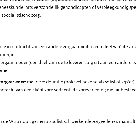
neeskunde, arts verstandelijk gehandicapten of verpleegkundig speci
 specialistische zorg.
ie in opdracht van een andere zorgaanbieder (een deel van) de zorg 
or zijn.
rgaanbieder (een deel van) de te leveren zorg uit aan een andere part
emer.
zorgverlener:
met deze definitie (ook wel bekend als solist of zzp’e
opdracht van een cliënt zorg verleent, de zorgverlening niet uitbeste
 de Wtza nooit gezien als solistisch werkende zorgverlener, maar altij