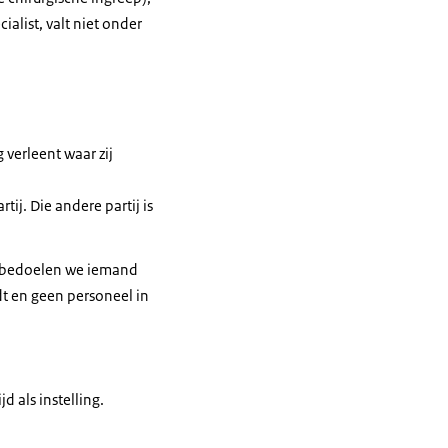
alist, valt niet onder
verleent waar zij
ij. Die andere partij is
r) bedoelen we iemand
edt en geen personeel in
d als instelling.