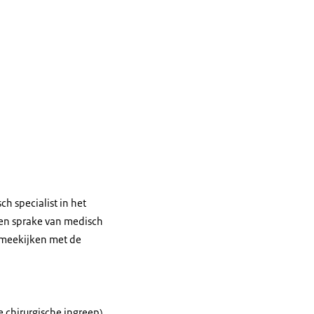
 specialist in het
geen sprake van medisch
l meekijken met de
 chirurgische ingreep),