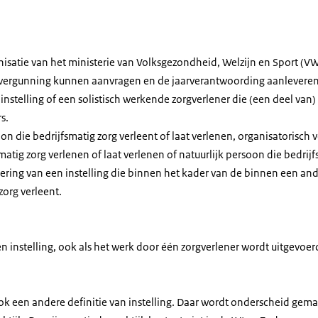
nisatie van het ministerie van Volksgezondheid, Welzijn en Sport (V
vergunning kunnen aanvragen en de jaarverantwoording aanleveren
stelling of een solistisch werkende zorgverlener die (een deel van)
s.
oon die bedrijfsmatig zorg verleent of laat verlenen, organisatorisch 
atig zorg verlenen of laat verlenen of natuurlijk persoon die bedrijf
ering van een instelling die binnen het kader van de binnen een and
zorg verleent.
tijd een instelling, ook als het werk door één zorgverlener wordt uitgevoer
k een andere definitie van instelling. Daar wordt onderscheid gemaa