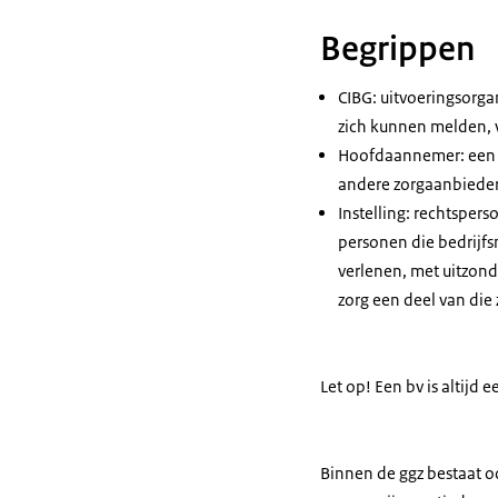
Begrippen
CIBG: uitvoeringsorga
zich kunnen melden, 
Hoofdaannemer: een in
andere zorgaanbieder
Instelling: rechtspers
personen die bedrijfsm
verlenen, met uitzond
zorg een deel van die 
​​​​​​Let op! Een bv is al
Binnen de ggz bestaat oo