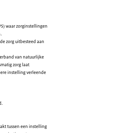
WS) waar zorginstellingen
.
 de zorg uitbesteed aan
verband van natuurlijke
smatig zorg laat
ere instelling verleende
d.
kt tussen een instelling