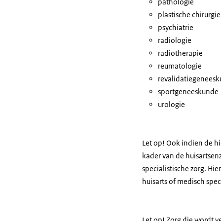
pathologie
plastische chirurgie
psychiatrie
radiologie
radiotherapie
reumatologie
revalidatiegenees
sportgeneeskunde
urologie
Let op! Ook indien de h
kader van de huisartsenz
specialistische zorg. Hi
huisarts of medisch speci
Let op! Zorg die wordt v