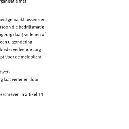
organisatie met
heid gemaakt tussen een
rsoon die bedrijfsmatig
g zorg (laat) verlenen of
s een uitzondering
bieder verleende zorg
 op! Voor de meldplicht
dwet)
org laat verlenen door
eschreven in artikel 14