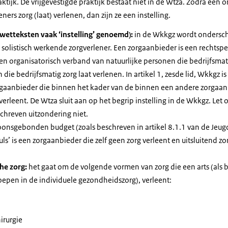
aktijk. De vrijgevestigde praktijk bestaat niet in de Wtza. Zodra een 
ers zorg (laat) verlenen, dan zijn ze een instelling.
 wetteksten vaak ‘instelling’ genoemd):
in de Wkkgz wordt ondersc
solistisch werkende zorgverlener. Een zorgaanbieder is een rechtspe
een organisatorisch verband van natuurlijke personen die bedrijfsmati
 die bedrijfsmatig zorg laat verlenen. In artikel 1, zesde lid, Wkkgz i
gaanbieder die binnen het kader van de binnen een andere zorgaan
verleent. De Wtza sluit aan op het begrip instelling in de Wkkgz. Let
chreven uitzondering niet.
onsgebonden budget (zoals beschreven in artikel 8.1.1 van de Jeug
uls’ is een zorgaanbieder die zelf geen zorg verleent en uitsluitend z
che zorg:
het gaat om de volgende vormen van zorg die een arts (als b
epen in de individuele gezondheidszorg), verleent:
irurgie