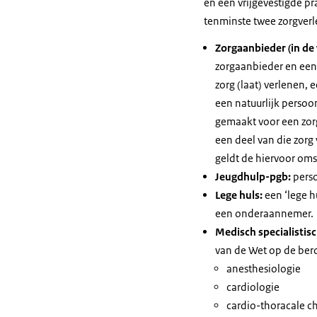
en een vrijgevestigde pr
tenminste twee zorgverlen
Zorgaanbieder (in de
zorgaanbieder en een 
zorg (laat) verlenen, 
een natuurlijk persoon
gemaakt voor een zor
een deel van die zorg 
geldt de hiervoor oms
Jeugdhulp-pgb:
perso
Lege huls:
een ‘lege h
een onderaannemer.
Medisch specialistis
van de Wet op de bero
anesthesiologie
cardiologie
cardio-thoracale ch