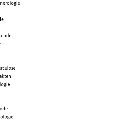
nerologie
de
kunde
e
erculose
ekten
logie
unde
cologie