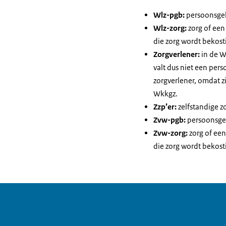
Wlz-pgb:
persoonsgeb
Wlz-zorg:
zorg of een
die zorg wordt bekosti
Zorgverlener:
in de W
valt dus niet een perso
zorgverlener, omdat z
Wkkgz.
Zzp’er:
zelfstandige z
Zvw-pgb:
persoonsgeb
Zvw-zorg:
zorg of een
die zorg wordt bekosti