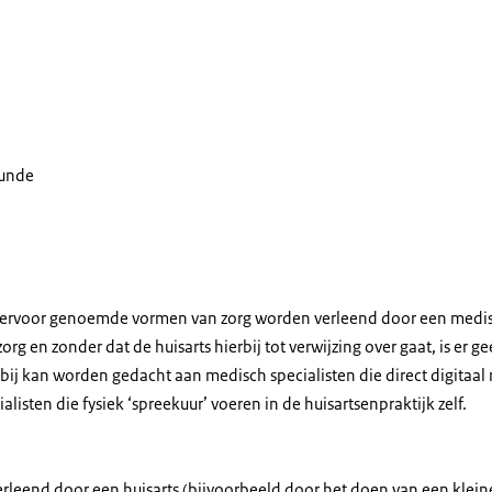
kunde
iervoor genoemde vormen van zorg worden verleend door een medisch
org en zonder dat de huisarts hierbij tot verwijzing over gaat, is er 
erbij kan worden gedacht aan medisch specialisten die direct digitaa
alisten die fysiek ‘spreekuur’ voeren in de huisartsenpraktijk zelf.
erleend door een huisarts (bijvoorbeeld door het doen van een kleine