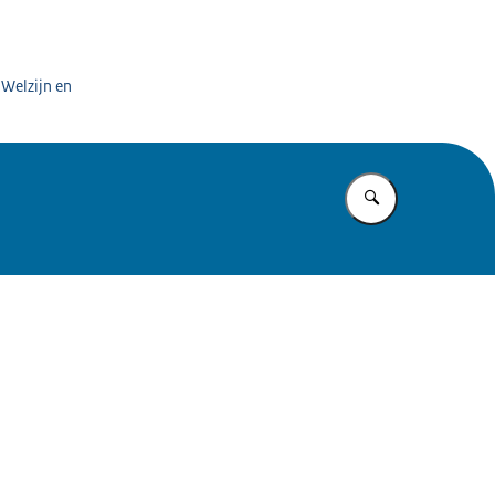
rgaanbieders
 Welzijn en
Vul in wat u z