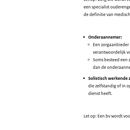
een specialist ouderenge
de definitie van medisch
Onderaannemer:
Een zorgaanbieder d
verantwoordelijk vo
Soms besteed een zo
dan de onderaann
Solistisch werkende 
die zelfstandig of in 
dienst heeft.
Let op: Een bv wordt voor