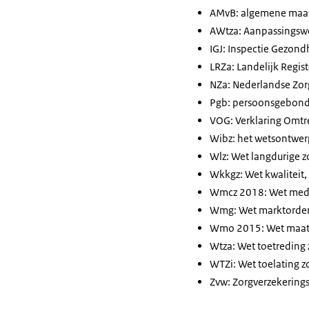
AMvB: algemene maat
AWtza: Aanpassingswe
IGJ: Inspectie Gezond
LRZa: Landelijk Regis
NZa: Nederlandse Zorg
Pgb: persoonsgebon
VOG: Verklaring Omtr
Wibz: het wetsontwerp
Wlz: Wet langdurige z
Wkkgz: Wet kwaliteit,
Wmcz 2018: Wet mede
Wmg: Wet marktorden
Wmo 2015: Wet maats
Wtza: Wet toetreding
WTZi: Wet toelating z
Zvw: Zorgverzekering