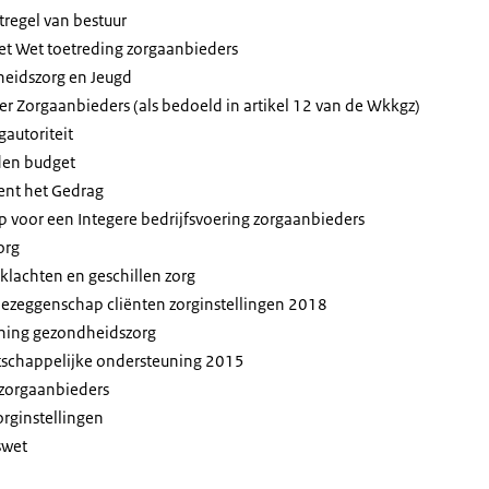
regel van bestuur
t Wet toetreding zorgaanbieders
heidszorg en Jeugd
ter Zorgaanbieders (als bedoeld in artikel 12 van de Wkkgz)
autoriteit
den budget
ent het Gedrag
 voor een Integere bedrijfsvoering zorgaanbieders
org
 klachten en geschillen zorg
zeggenschap cliënten zorginstellingen 2018
ing gezondheidszorg
chappelijke ondersteuning 2015
 zorgaanbieders
orginstellingen
swet