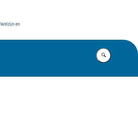
rgaanbieders
 Welzijn en
Vul in wat u z