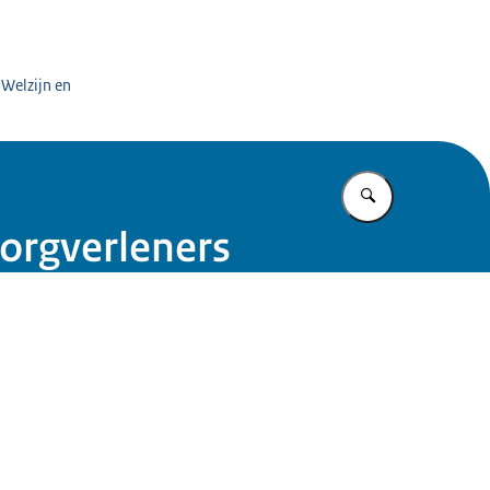
rgaanbieders
 Welzijn en
Vul in wat u z
zorgverleners