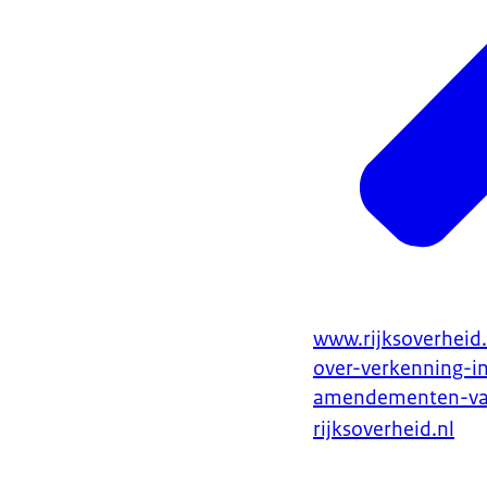
www.rijksoverheid
over-verkenning-i
amendementen-van
rijksoverheid.nl