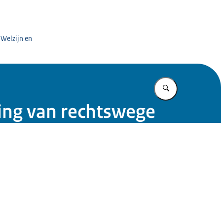
rgaanbieders
 Welzijn en
Vul in wat u z
ing van rechtswege