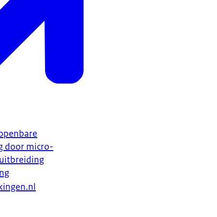
 openbare
g door micro-
uitbreiding
ing
kingen.nl