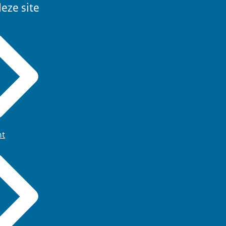
eze site
ht