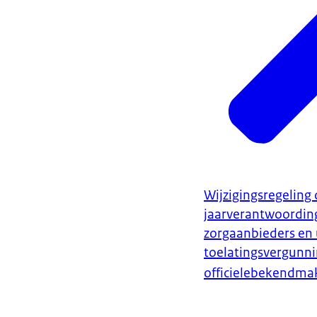
Wijzigingsregeling
jaarverantwoordin
zorgaanbieders en 
toelatingsvergunn
officielebekendma